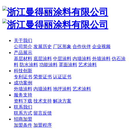
关于我们
公司简介
发展历史
厂区形象
合作伙伴
企业视频
产品展示
基层材料
底层涂料
中层涂料
内墙涂料
外墙涂料
仿石涂
料
防水涂料
功能涂料
罩面涂料
艺术涂料
科技创新
专利证书
荣誉证书
认证证书
成功案例
外墙涂料
内墙涂料
地坪涂料
艺术涂料
服务支持
资料下载
技术支持
解决方案
联系我们
联系方式
留言反馈
招商加盟
加盟条件
加盟程序