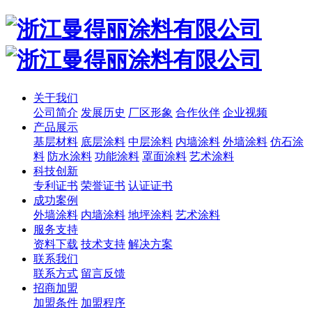
关于我们
公司简介
发展历史
厂区形象
合作伙伴
企业视频
产品展示
基层材料
底层涂料
中层涂料
内墙涂料
外墙涂料
仿石涂
料
防水涂料
功能涂料
罩面涂料
艺术涂料
科技创新
专利证书
荣誉证书
认证证书
成功案例
外墙涂料
内墙涂料
地坪涂料
艺术涂料
服务支持
资料下载
技术支持
解决方案
联系我们
联系方式
留言反馈
招商加盟
加盟条件
加盟程序