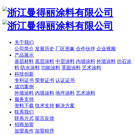
关于我们
公司简介
发展历史
厂区形象
合作伙伴
企业视频
产品展示
基层材料
底层涂料
中层涂料
内墙涂料
外墙涂料
仿石涂
料
防水涂料
功能涂料
罩面涂料
艺术涂料
科技创新
专利证书
荣誉证书
认证证书
成功案例
外墙涂料
内墙涂料
地坪涂料
艺术涂料
服务支持
资料下载
技术支持
解决方案
联系我们
联系方式
留言反馈
招商加盟
加盟条件
加盟程序