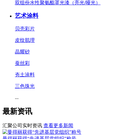
双组份水性聚氨酯罩光漆（亮光/哑光）
艺术涂料
贝壳彩片
皮纹肌理
晶耀砂
蚕丝彩
夯土涂料
三色珠光
...
最新资讯
汇聚公司实时资讯
查看更多新闻
曼得丽获得“先进基层党组织”称号