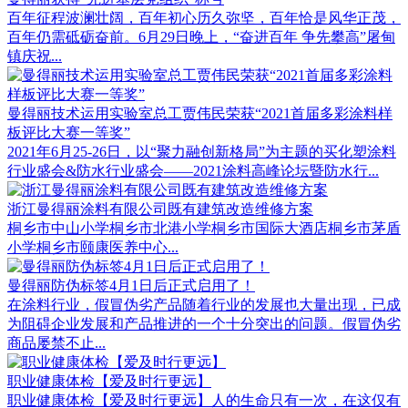
百年征程波澜壮阔，百年初心历久弥坚，百年恰是风华正茂，
百年仍需砥砺奋前。6月29日晚上，“奋进百年 争先攀高”屠甸
镇庆祝...
曼得丽技术运用实验室总工贾伟民荣获“2021首届多彩涂料样
板评比大赛一等奖”
2021年6月25-26日，以“聚力融创新格局”为主题的买化塑涂料
行业盛会&防水行业盛会——2021涂料高峰论坛暨防水行...
浙江曼得丽涂料有限公司既有建筑改造维修方案
桐乡市中山小学桐乡市北港小学桐乡市国际大酒店桐乡市茅盾
小学桐乡市颐康医养中心...
曼得丽防伪标签4月1日后正式启用了！
在涂料行业，假冒伪劣产品随着行业的发展也大量出现，已成
为阻碍企业发展和产品推进的一个十分突出的问题。假冒伪劣
商品屡禁不止...
职业健康体检【爱及时行更远】
职业健康体检【爱及时行更远】人的生命只有一次，在这仅有