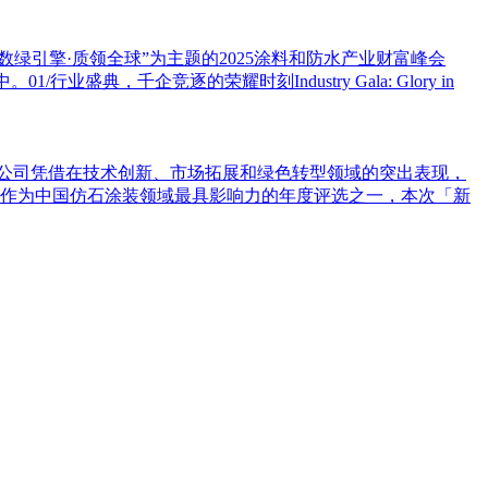
绿引擎·质领全球”为主题的2025涂料和防水产业财富峰会
，千企竞逐的荣耀时刻Industry Gala: Glory in
料有限公司凭借在技术创新、市场拓展和绿色转型领域的突出表现，
认可 作为中国仿石涂装领域最具影响力的年度评选之一，本次「新