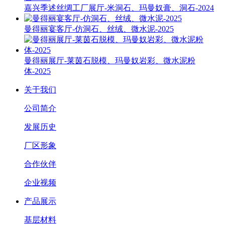
嘉兴季述丝绸工厂展厅-米洞石、玛曼奴膏、洞石-2024
曼得丽宴客厅-仿洞石、丝绒、微水泥-2025
曼得丽展厅-莱茵石脱模、玛曼奴岩彩、微水泥粉
体-2025
关于我们
公司简介
发展历史
厂区形象
合作伙伴
企业视频
产品展示
基层材料