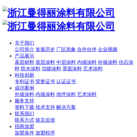
关于我们
公司简介
发展历史
厂区形象
合作伙伴
企业视频
产品展示
基层材料
底层涂料
中层涂料
内墙涂料
外墙涂料
仿石涂
料
防水涂料
功能涂料
罩面涂料
艺术涂料
科技创新
专利证书
荣誉证书
认证证书
成功案例
外墙涂料
内墙涂料
地坪涂料
艺术涂料
服务支持
资料下载
技术支持
解决方案
联系我们
联系方式
留言反馈
招商加盟
加盟条件
加盟程序