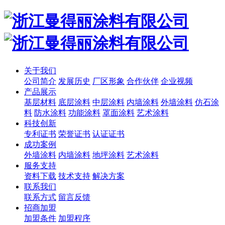
关于我们
公司简介
发展历史
厂区形象
合作伙伴
企业视频
产品展示
基层材料
底层涂料
中层涂料
内墙涂料
外墙涂料
仿石涂
料
防水涂料
功能涂料
罩面涂料
艺术涂料
科技创新
专利证书
荣誉证书
认证证书
成功案例
外墙涂料
内墙涂料
地坪涂料
艺术涂料
服务支持
资料下载
技术支持
解决方案
联系我们
联系方式
留言反馈
招商加盟
加盟条件
加盟程序