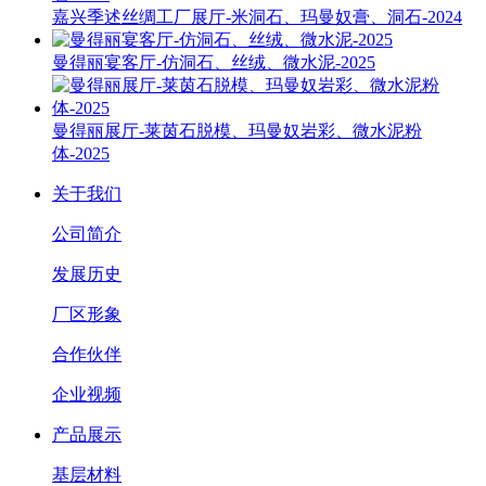
嘉兴季述丝绸工厂展厅-米洞石、玛曼奴膏、洞石-2024
曼得丽宴客厅-仿洞石、丝绒、微水泥-2025
曼得丽展厅-莱茵石脱模、玛曼奴岩彩、微水泥粉
体-2025
关于我们
公司简介
发展历史
厂区形象
合作伙伴
企业视频
产品展示
基层材料