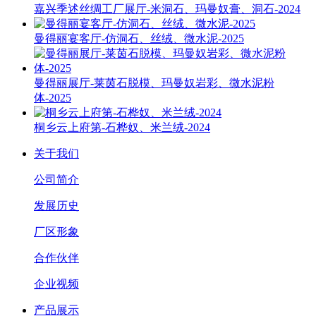
嘉兴季述丝绸工厂展厅-米洞石、玛曼奴膏、洞石-2024
曼得丽宴客厅-仿洞石、丝绒、微水泥-2025
曼得丽展厅-莱茵石脱模、玛曼奴岩彩、微水泥粉
体-2025
桐乡云上府第-石桦奴、米兰绒-2024
关于我们
公司简介
发展历史
厂区形象
合作伙伴
企业视频
产品展示