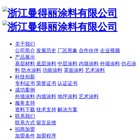
关于我们
公司简介
发展历史
厂区形象
合作伙伴
企业视频
产品展示
基层材料
底层涂料
中层涂料
内墙涂料
外墙涂料
仿石涂
料
防水涂料
功能涂料
罩面涂料
艺术涂料
科技创新
专利证书
荣誉证书
认证证书
成功案例
外墙涂料
内墙涂料
地坪涂料
艺术涂料
服务支持
资料下载
技术支持
解决方案
联系我们
联系方式
留言反馈
招商加盟
加盟条件
加盟程序