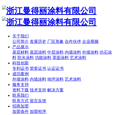
关于我们
公司简介
发展历史
厂区形象
合作伙伴
企业视频
产品展示
基层材料
底层涂料
中层涂料
内墙涂料
外墙涂料
仿石涂
料
防水涂料
功能涂料
罩面涂料
艺术涂料
科技创新
专利证书
荣誉证书
认证证书
成功案例
外墙涂料
内墙涂料
地坪涂料
艺术涂料
服务支持
资料下载
技术支持
解决方案
联系我们
联系方式
留言反馈
招商加盟
加盟条件
加盟程序