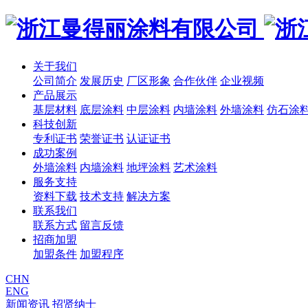
关于我们
公司简介
发展历史
厂区形象
合作伙伴
企业视频
产品展示
基层材料
底层涂料
中层涂料
内墙涂料
外墙涂料
仿石涂
科技创新
专利证书
荣誉证书
认证证书
成功案例
外墙涂料
内墙涂料
地坪涂料
艺术涂料
服务支持
资料下载
技术支持
解决方案
联系我们
联系方式
留言反馈
招商加盟
加盟条件
加盟程序
CHN
ENG
新闻资讯
招贤纳士