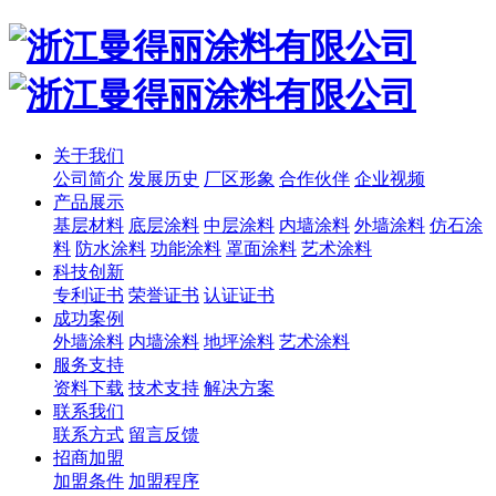
关于我们
公司简介
发展历史
厂区形象
合作伙伴
企业视频
产品展示
基层材料
底层涂料
中层涂料
内墙涂料
外墙涂料
仿石涂
料
防水涂料
功能涂料
罩面涂料
艺术涂料
科技创新
专利证书
荣誉证书
认证证书
成功案例
外墙涂料
内墙涂料
地坪涂料
艺术涂料
服务支持
资料下载
技术支持
解决方案
联系我们
联系方式
留言反馈
招商加盟
加盟条件
加盟程序