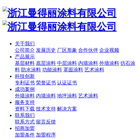
关于我们
公司简介
发展历史
厂区形象
合作伙伴
企业视频
产品展示
基层材料
底层涂料
中层涂料
内墙涂料
外墙涂料
仿石涂
料
防水涂料
功能涂料
罩面涂料
艺术涂料
科技创新
专利证书
荣誉证书
认证证书
成功案例
外墙涂料
内墙涂料
地坪涂料
艺术涂料
服务支持
资料下载
技术支持
解决方案
联系我们
联系方式
留言反馈
招商加盟
加盟条件
加盟程序