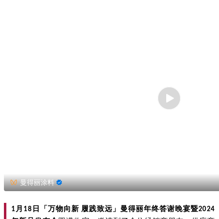
曼得丽涂料
月
日
「
万物向新
履践致远」曼得丽年终答谢晚宴暨
1
18
2024