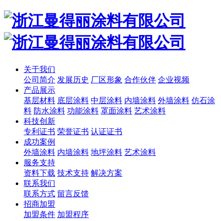
关于我们
公司简介
发展历史
厂区形象
合作伙伴
企业视频
产品展示
基层材料
底层涂料
中层涂料
内墙涂料
外墙涂料
仿石涂
料
防水涂料
功能涂料
罩面涂料
艺术涂料
科技创新
专利证书
荣誉证书
认证证书
成功案例
外墙涂料
内墙涂料
地坪涂料
艺术涂料
服务支持
资料下载
技术支持
解决方案
联系我们
联系方式
留言反馈
招商加盟
加盟条件
加盟程序