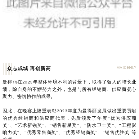
众志成城 再创新高
MAIDENLY
曼得丽在
年整体环境不利的背景下，取得了骄人的增长业
2023
绩，除自身的不懈努力之外，也是与所有经销商、供应商凝心
聚力、密切协作的成果。
因此，在晚宴上隆重表彰
年度为曼得丽发展做出重要贡献
2023
的优秀经销商和供应商代表，先后颁发了年度
“优秀供应商
奖”
、
“艺术新锐奖”
、
“销售新星奖”
、
“防水卫
士奖”
、
“工程
影
响力奖”
、“优秀零售商奖
”
、“优秀经销商奖”
、
“销售优胜奖”等