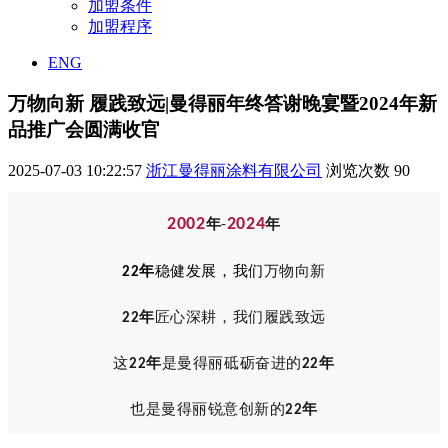
加盟条件
加盟程序
ENG
万物向新 履践致远|曼得丽年终答谢晚宴暨2024年新
品推广会圆满收官
2025-07-03 10:22:57
浙江曼得丽涂料有限公司
浏览次数
90
2002
2024
年
-
年
年
稳健发展，我们
万物向新
22
年
匠心深耕，我们
履践致远
22
这
年
是
曼得丽
砥砺奋进的
年
22
22
也是曼得丽
锐意创新的
年
22