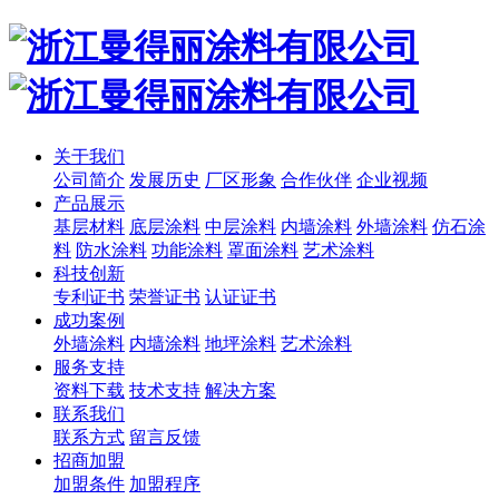
关于我们
公司简介
发展历史
厂区形象
合作伙伴
企业视频
产品展示
基层材料
底层涂料
中层涂料
内墙涂料
外墙涂料
仿石涂
料
防水涂料
功能涂料
罩面涂料
艺术涂料
科技创新
专利证书
荣誉证书
认证证书
成功案例
外墙涂料
内墙涂料
地坪涂料
艺术涂料
服务支持
资料下载
技术支持
解决方案
联系我们
联系方式
留言反馈
招商加盟
加盟条件
加盟程序