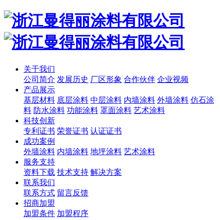
关于我们
公司简介
发展历史
厂区形象
合作伙伴
企业视频
产品展示
基层材料
底层涂料
中层涂料
内墙涂料
外墙涂料
仿石涂
料
防水涂料
功能涂料
罩面涂料
艺术涂料
科技创新
专利证书
荣誉证书
认证证书
成功案例
外墙涂料
内墙涂料
地坪涂料
艺术涂料
服务支持
资料下载
技术支持
解决方案
联系我们
联系方式
留言反馈
招商加盟
加盟条件
加盟程序