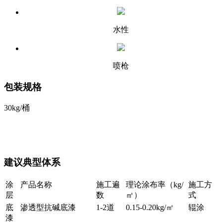
水性
喷枪
包装规格
30kg/桶
建议典型体系
涂
产品名称
施工遍
理论涂布率（kg/
施工方
层
数
㎡）
式
底
渗透型抗碱底漆
1-2道
0.15-0.20kg/㎡
辊涂
漆