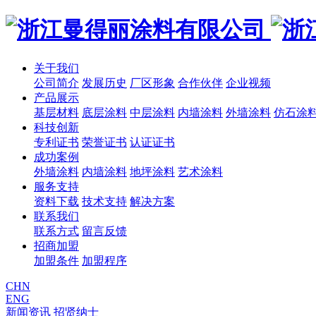
关于我们
公司简介
发展历史
厂区形象
合作伙伴
企业视频
产品展示
基层材料
底层涂料
中层涂料
内墙涂料
外墙涂料
仿石涂
科技创新
专利证书
荣誉证书
认证证书
成功案例
外墙涂料
内墙涂料
地坪涂料
艺术涂料
服务支持
资料下载
技术支持
解决方案
联系我们
联系方式
留言反馈
招商加盟
加盟条件
加盟程序
CHN
ENG
新闻资讯
招贤纳士