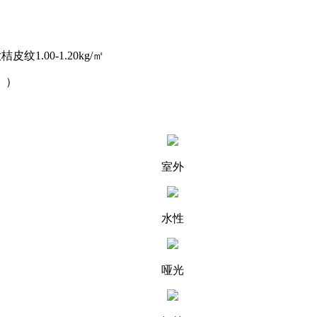
皮纹1.00-1.20kg/㎡
。）
室外
水性
哑光