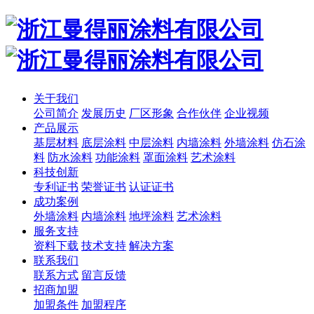
关于我们
公司简介
发展历史
厂区形象
合作伙伴
企业视频
产品展示
基层材料
底层涂料
中层涂料
内墙涂料
外墙涂料
仿石涂
料
防水涂料
功能涂料
罩面涂料
艺术涂料
科技创新
专利证书
荣誉证书
认证证书
成功案例
外墙涂料
内墙涂料
地坪涂料
艺术涂料
服务支持
资料下载
技术支持
解决方案
联系我们
联系方式
留言反馈
招商加盟
加盟条件
加盟程序