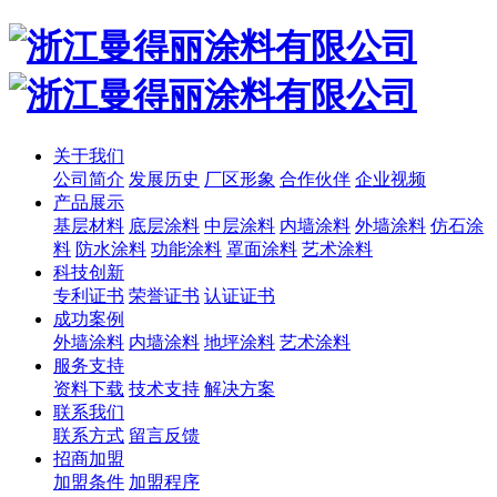
关于我们
公司简介
发展历史
厂区形象
合作伙伴
企业视频
产品展示
基层材料
底层涂料
中层涂料
内墙涂料
外墙涂料
仿石涂
料
防水涂料
功能涂料
罩面涂料
艺术涂料
科技创新
专利证书
荣誉证书
认证证书
成功案例
外墙涂料
内墙涂料
地坪涂料
艺术涂料
服务支持
资料下载
技术支持
解决方案
联系我们
联系方式
留言反馈
招商加盟
加盟条件
加盟程序