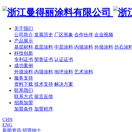
关于我们
公司简介
发展历史
厂区形象
合作伙伴
企业视频
产品展示
基层材料
底层涂料
中层涂料
内墙涂料
外墙涂料
仿石涂
科技创新
专利证书
荣誉证书
认证证书
成功案例
外墙涂料
内墙涂料
地坪涂料
艺术涂料
服务支持
资料下载
技术支持
解决方案
联系我们
联系方式
留言反馈
招商加盟
加盟条件
加盟程序
CHN
ENG
新闻资讯
招贤纳士