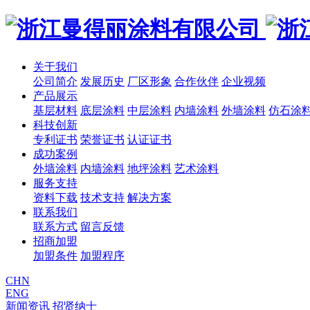
关于我们
公司简介
发展历史
厂区形象
合作伙伴
企业视频
产品展示
基层材料
底层涂料
中层涂料
内墙涂料
外墙涂料
仿石涂
科技创新
专利证书
荣誉证书
认证证书
成功案例
外墙涂料
内墙涂料
地坪涂料
艺术涂料
服务支持
资料下载
技术支持
解决方案
联系我们
联系方式
留言反馈
招商加盟
加盟条件
加盟程序
CHN
ENG
新闻资讯
招贤纳士