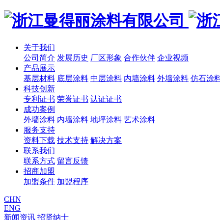
关于我们
公司简介
发展历史
厂区形象
合作伙伴
企业视频
产品展示
基层材料
底层涂料
中层涂料
内墙涂料
外墙涂料
仿石涂
科技创新
专利证书
荣誉证书
认证证书
成功案例
外墙涂料
内墙涂料
地坪涂料
艺术涂料
服务支持
资料下载
技术支持
解决方案
联系我们
联系方式
留言反馈
招商加盟
加盟条件
加盟程序
CHN
ENG
新闻资讯
招贤纳士