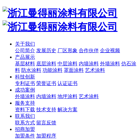
关于我们
公司简介
发展历史
厂区形象
合作伙伴
企业视频
产品展示
基层材料
底层涂料
中层涂料
内墙涂料
外墙涂料
仿石涂
料
防水涂料
功能涂料
罩面涂料
艺术涂料
科技创新
专利证书
荣誉证书
认证证书
成功案例
外墙涂料
内墙涂料
地坪涂料
艺术涂料
服务支持
资料下载
技术支持
解决方案
联系我们
联系方式
留言反馈
招商加盟
加盟条件
加盟程序