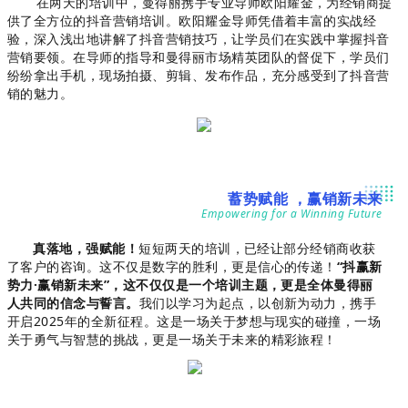
在两天的培训中，曼得丽携手专业导师欧阳耀金，为经销商提
供了全方位的抖音营销培训。欧阳耀金导师凭借着丰富的实战经
验，深入浅出地讲解了抖音营销技巧，让学员们在实践中掌握抖音
营销要领。在导师的指导和曼得丽市场精英团队的督促下，学员们
纷纷拿出手机，现场拍摄、剪辑、发布作品，充分感受到了抖音营
销的魅力。
蓄势赋能 ，赢销新未来
Empowering for a Winning Future
真落地，强赋能！
短短两天的培训，已经让部分经销商收获
了客户的咨询。这不仅是数字的胜利，更是信心的传递！
“抖赢新
势力·赢销新未来”，这不仅仅是一个培训主题，更是全体曼得丽
人共同的信念与誓言。
我们以学习为起点，以创新为动力，携手
开启2025年的全新征程。这是一场关于梦想与现实的碰撞，一场
关于勇气与智慧的挑战，更是一场关于未来的精彩旅程！