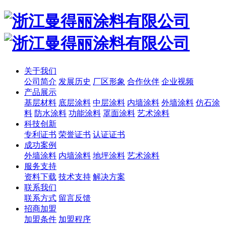
关于我们
公司简介
发展历史
厂区形象
合作伙伴
企业视频
产品展示
基层材料
底层涂料
中层涂料
内墙涂料
外墙涂料
仿石涂
料
防水涂料
功能涂料
罩面涂料
艺术涂料
科技创新
专利证书
荣誉证书
认证证书
成功案例
外墙涂料
内墙涂料
地坪涂料
艺术涂料
服务支持
资料下载
技术支持
解决方案
联系我们
联系方式
留言反馈
招商加盟
加盟条件
加盟程序