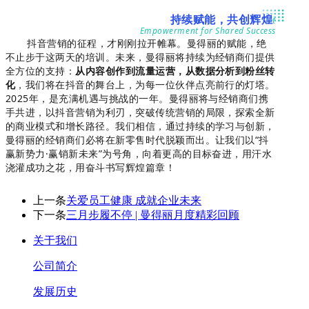
持续赋能，共创辉煌
t
Empowerment for Shared Success
抖
音营销的征程，才刚刚拉开帷幕。曼得丽的赋能，绝
不止步于这两天的培训。未来，曼得丽将持续为经销商们提供
全方位的支持：
从内容创作到流量运营，从数据分析到粉丝转
化
，我们将在抖音的舞台上，为每一位伙伴点亮前行的灯塔。
2025年，是充满机遇与挑战的一年。曼得丽将与经销商们携
手共进，以抖音营销为利刃，突破传统营销的局限，探索全新
的商业模式和增长路径。我们相信，通过持续的学习与创新，
曼得丽的经销商们必将在新零售时代脱颖而出。让我们以“抖
赢新势力·赢销新未来”为号角，向着更高的目标奋进，用汗水
浇灌成功之花，用奋斗书写辉煌篇章！
上一条
关爱员工健康 成就企业未来
下一条
三月步履不停 | 曼得丽月度精彩回顾
关于我们
公司简介
发展历史