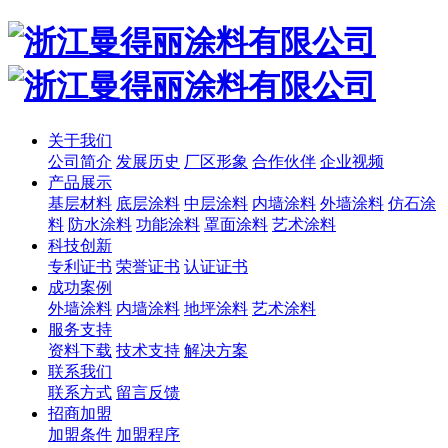
关于我们
公司简介
发展历史
厂区形象
合作伙伴
企业视频
产品展示
基层材料
底层涂料
中层涂料
内墙涂料
外墙涂料
仿石涂
料
防水涂料
功能涂料
罩面涂料
艺术涂料
科技创新
专利证书
荣誉证书
认证证书
成功案例
外墙涂料
内墙涂料
地坪涂料
艺术涂料
服务支持
资料下载
技术支持
解决方案
联系我们
联系方式
留言反馈
招商加盟
加盟条件
加盟程序