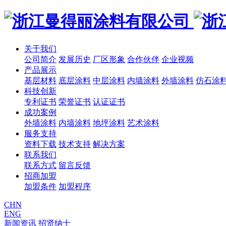
关于我们
公司简介
发展历史
厂区形象
合作伙伴
企业视频
产品展示
基层材料
底层涂料
中层涂料
内墙涂料
外墙涂料
仿石涂
科技创新
专利证书
荣誉证书
认证证书
成功案例
外墙涂料
内墙涂料
地坪涂料
艺术涂料
服务支持
资料下载
技术支持
解决方案
联系我们
联系方式
留言反馈
招商加盟
加盟条件
加盟程序
CHN
ENG
新闻资讯
招贤纳士