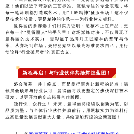
座！他们以近乎苛刻的工艺标准、沉稳专注的专业表现，将
每一笔涂刷都打造成艺术，用“工匠精神”征服全场！这不仅
是技术的较量，更是精神的传承——为行业树立标杆。
曼得丽的参赛选手们用实力证明：硬核不止在产品，更
在每一个“曼得丽人”的手艺里！这场巅峰对决，不仅展现了
曼得丽的技术实力，更彰显了品牌对工匠精神的坚守与传
承。从赛场到市场，曼得丽始终以最高标准要求自己，用行
动诠释“行业破局者”的真正含义。
新程再启！与行业伙伴共绘辉煌蓝图！
盛会落幕，并非终点，而是曼得丽奔赴新程的起点！满
载展会硕果与行业认可，曼得丽将以更坚定的步伐深耕技术
研发，以更开放的姿态拓展合作版图。
独行快，众行远！ 未来，曼得丽将继续以创新为笔、以
品质为墨，与全体行业伙伴并肩前行，用硬核实力为涂料行
业高质量发展贡献更大力量，共绘更加辉煌的全新蓝图！