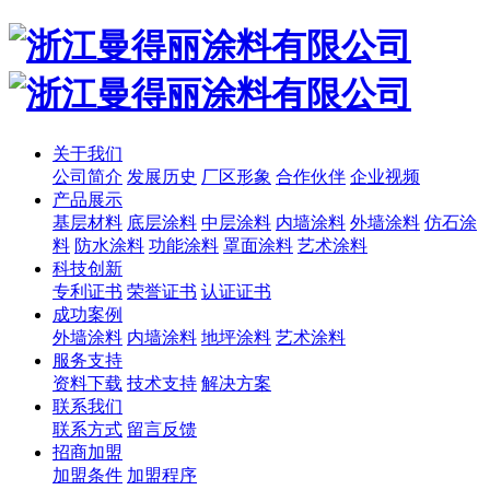
关于我们
公司简介
发展历史
厂区形象
合作伙伴
企业视频
产品展示
基层材料
底层涂料
中层涂料
内墙涂料
外墙涂料
仿石涂
料
防水涂料
功能涂料
罩面涂料
艺术涂料
科技创新
专利证书
荣誉证书
认证证书
成功案例
外墙涂料
内墙涂料
地坪涂料
艺术涂料
服务支持
资料下载
技术支持
解决方案
联系我们
联系方式
留言反馈
招商加盟
加盟条件
加盟程序