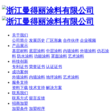
关于我们
公司简介
发展历史
厂区形象
合作伙伴
企业视频
产品展示
基层材料
底层涂料
中层涂料
内墙涂料
外墙涂料
仿石涂
料
防水涂料
功能涂料
罩面涂料
艺术涂料
科技创新
专利证书
荣誉证书
认证证书
成功案例
外墙涂料
内墙涂料
地坪涂料
艺术涂料
服务支持
资料下载
技术支持
解决方案
联系我们
联系方式
留言反馈
招商加盟
加盟条件
加盟程序