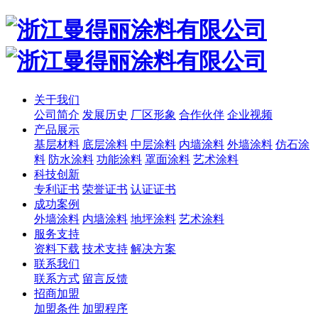
关于我们
公司简介
发展历史
厂区形象
合作伙伴
企业视频
产品展示
基层材料
底层涂料
中层涂料
内墙涂料
外墙涂料
仿石涂
料
防水涂料
功能涂料
罩面涂料
艺术涂料
科技创新
专利证书
荣誉证书
认证证书
成功案例
外墙涂料
内墙涂料
地坪涂料
艺术涂料
服务支持
资料下载
技术支持
解决方案
联系我们
联系方式
留言反馈
招商加盟
加盟条件
加盟程序