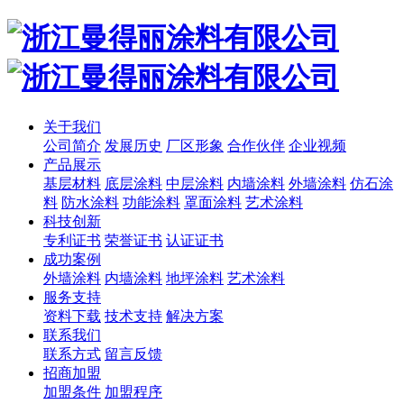
关于我们
公司简介
发展历史
厂区形象
合作伙伴
企业视频
产品展示
基层材料
底层涂料
中层涂料
内墙涂料
外墙涂料
仿石涂
料
防水涂料
功能涂料
罩面涂料
艺术涂料
科技创新
专利证书
荣誉证书
认证证书
成功案例
外墙涂料
内墙涂料
地坪涂料
艺术涂料
服务支持
资料下载
技术支持
解决方案
联系我们
联系方式
留言反馈
招商加盟
加盟条件
加盟程序