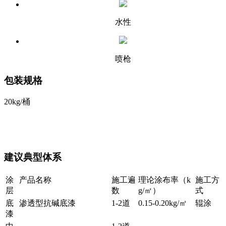
水性
喷枪
包装规格
20kg/桶
建议典型体系
涂
产品名称
施工遍
理论涂布率（k
施工方
层
数
g/㎡）
式
底
渗透型抗碱底漆
1-2道
0.15-0.20kg/㎡
辊涂
漆