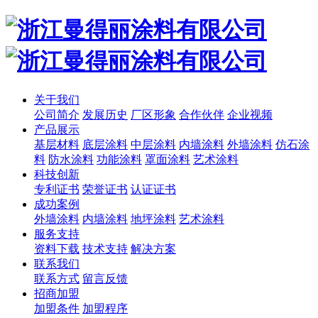
关于我们
公司简介
发展历史
厂区形象
合作伙伴
企业视频
产品展示
基层材料
底层涂料
中层涂料
内墙涂料
外墙涂料
仿石涂
料
防水涂料
功能涂料
罩面涂料
艺术涂料
科技创新
专利证书
荣誉证书
认证证书
成功案例
外墙涂料
内墙涂料
地坪涂料
艺术涂料
服务支持
资料下载
技术支持
解决方案
联系我们
联系方式
留言反馈
招商加盟
加盟条件
加盟程序