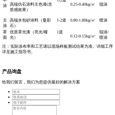
中
1-2道
高端仿石涂料主色漆(含
0.25-0.40kg/㎡
辊涂
涂
质感效果）
主
高端水包砂涂料（曼彩
1-2道
0.80-1.80kg/㎡
喷涂
涂
石）
罩
优质罩光漆（亮光/哑
1道
辊涂/
0.12-0.15kg/㎡
面
光）
喷涂
注：实际涂布率和工艺请以现场样板测试结果为准。详细工序
详见施工指导书。
产品询盘
给我们留言，我们为您提供最好的解决方案