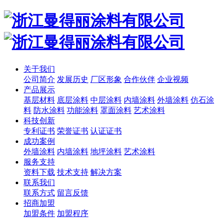
关于我们
公司简介
发展历史
厂区形象
合作伙伴
企业视频
产品展示
基层材料
底层涂料
中层涂料
内墙涂料
外墙涂料
仿石涂
料
防水涂料
功能涂料
罩面涂料
艺术涂料
科技创新
专利证书
荣誉证书
认证证书
成功案例
外墙涂料
内墙涂料
地坪涂料
艺术涂料
服务支持
资料下载
技术支持
解决方案
联系我们
联系方式
留言反馈
招商加盟
加盟条件
加盟程序