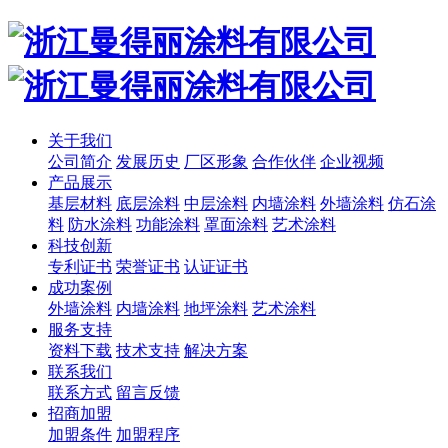
关于我们
公司简介
发展历史
厂区形象
合作伙伴
企业视频
产品展示
基层材料
底层涂料
中层涂料
内墙涂料
外墙涂料
仿石涂
料
防水涂料
功能涂料
罩面涂料
艺术涂料
科技创新
专利证书
荣誉证书
认证证书
成功案例
外墙涂料
内墙涂料
地坪涂料
艺术涂料
服务支持
资料下载
技术支持
解决方案
联系我们
联系方式
留言反馈
招商加盟
加盟条件
加盟程序