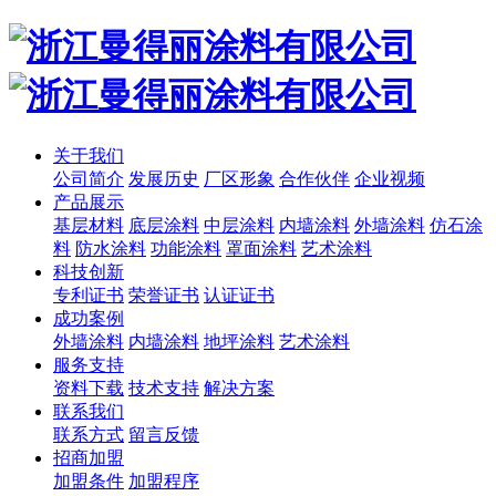
关于我们
公司简介
发展历史
厂区形象
合作伙伴
企业视频
产品展示
基层材料
底层涂料
中层涂料
内墙涂料
外墙涂料
仿石涂
料
防水涂料
功能涂料
罩面涂料
艺术涂料
科技创新
专利证书
荣誉证书
认证证书
成功案例
外墙涂料
内墙涂料
地坪涂料
艺术涂料
服务支持
资料下载
技术支持
解决方案
联系我们
联系方式
留言反馈
招商加盟
加盟条件
加盟程序