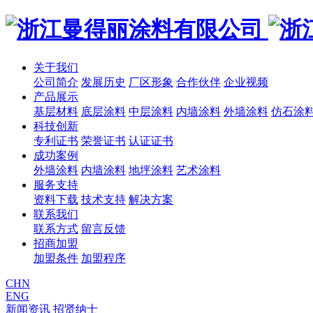
关于我们
公司简介
发展历史
厂区形象
合作伙伴
企业视频
产品展示
基层材料
底层涂料
中层涂料
内墙涂料
外墙涂料
仿石涂
科技创新
专利证书
荣誉证书
认证证书
成功案例
外墙涂料
内墙涂料
地坪涂料
艺术涂料
服务支持
资料下载
技术支持
解决方案
联系我们
联系方式
留言反馈
招商加盟
加盟条件
加盟程序
CHN
ENG
新闻资讯
招贤纳士